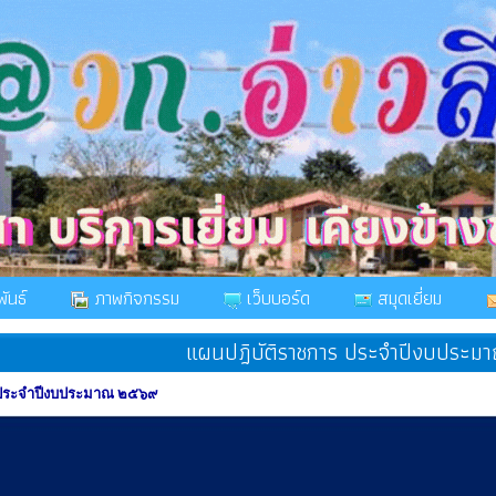
ันธ์
ภาพกิจกรรม
เว็บบอร์ด
สมุดเยี่ยม
แผนปฎิบัติราชการ ประจำปีงบประม
 ประจำปีงบประมาณ ๒๕๖๙