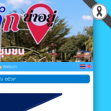
ติดต่อเรา
าณ ๒๕๖๙